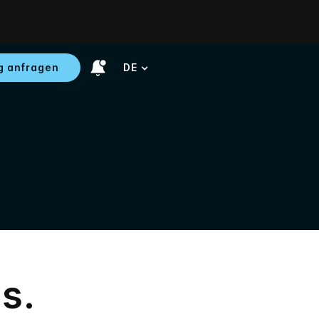
g anfragen
DE
s.