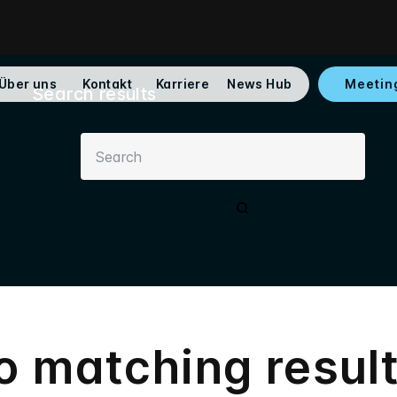
Über uns
Kontakt
Karriere
News Hub
Meetin
Search results
o matching result