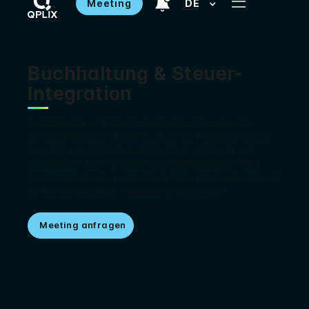
Meeting
DE
Buchhaltung & Steuer-
Integration
Buchhaltung und Steuerreporting sind zwei Seiten
derselben Medaille. Dennoch werden Aufgaben dieser
Bereiche oft doppelt erledigt. QPLIX optimiert und
automatisiert den Großteil Ihrer Buchhaltungs- und
Berichtstätigkeiten und sichert deren Genauigkeit durch
ein fortschrittliches, regelbasiertes System.
Meeting anfragen