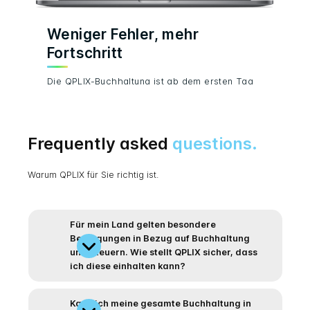
Weniger Fehler, mehr
A
Fortschritt
Ber
Tra
Die QPLIX-Buchhaltung ist ab dem ersten Tag
Buc
vorkonfiguriert und einsatzbereit. Jede
gar
Transaktion, die in das System eingegeben
Gen
wird, sei es über eine Schnittstelle oder
Die
manuell, erzeugt automatisch die benötigten
Frequently asked
questions.
sin
Buchungssätze.
Ber
Die Minimierung manueller Eingriffe steigert
maß
Warum QPLIX für Sie richtig ist.
nicht nur die Effizienz, sondern verringert
um 
gleichzeitig potenzielle Fehlerquellen.
Ent
Nach dem Abschluss einer
Buchhaltungsperiode sind alle Einträge, die in
Für mein Land gelten besondere
diesem Zeitraum erstellt wurden, sofort
Bedingungen in Bezug auf Buchhaltung
exportbereit - ohne zusätzlichen Aufwand.
und Steuern. Wie stellt QPLIX sicher, dass
Darüber hinaus erleichtert die große Anzahl
ich diese einhalten kann?
verfügbarer Exportformate die
Weiterverarbeitung Ihrer Daten in anderen
Buchhaltungssystemen.
Kann ich meine gesamte Buchhaltung in