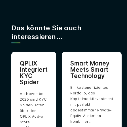
Das könnte Sie auch
interessieren...
QPLIX
Smart Money
integriert
Meets Smart
KYC
Technology
Spider
Ein kosteneffizientes
Portfolio, das
Ab November
Kapitalmarktinvestment
2025 sind KYC
mit perfekt
Spider-Daten
abgestimmter Private-
über den
Equity-Allokation
QPLIX Add-on
kombiniert.
Store